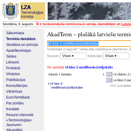
Sestdiena, 8. augusts
Šī ir funkcionējoša termini.lza.lv versija. Apmeklējiet arī
Latvij
AkadTerm – plašākā latviešu termi
Sākumlapa
Terminu datubāze
Struktūra un principi
Izmantojiet zvaigznīti * vārda daļu meklēšanai (piemēram, da
Apakškomisijas
Visas ▾
Visas ▾
Nozares:
Kolekcijas:
Sēdes
Lēmumi
Jūs meklējāt
(4-hlor-2-metilfenoksi)etiķskābe
Protokoli
Atrasts 1 termins
EN
(4-chloro-2-
Vēstules
LV
(4-hlor-2-me
Publikācijas
▪
(4-hlor-2-
Konsultācijas
VVC izstrādāti
metilfenoksi)etiķskābe
Vārdnīcas
EuroTermBank
Par portālu
Kontakti
Resursi internetā
«Terminoloģijas
Jaunumi»
Atbalstītāji