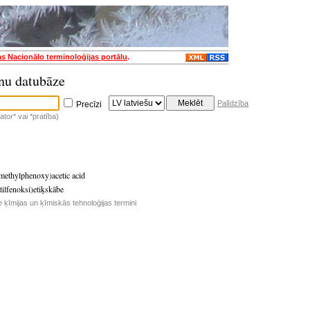
as Nacionālo terminoloģijas portālu
.
nu datubāze
Palīdzība
Precīzi
tor* vai *pratība)
methylphenoxy)acetic acid
tilfenoksi)etiķskābe
e ķīmijas un ķīmiskās tehnoloģijas termini