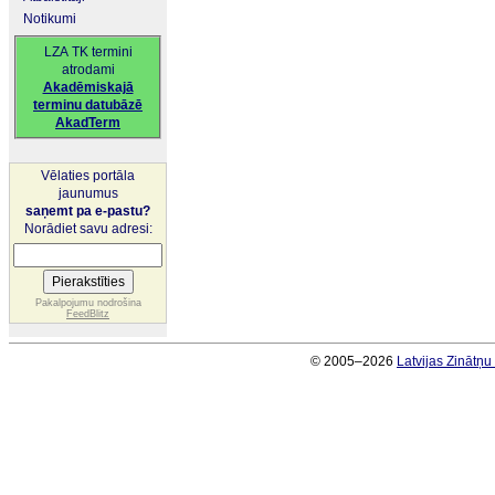
Notikumi
LZA TK termini
atrodami
Akadēmiskajā
terminu datubāzē
AkadTerm
Vēlaties portāla
jaunumus
saņemt pa e-pastu?
Norādiet savu adresi:
Pakalpojumu nodrošina
FeedBlitz
© 2005–2026
Latvijas Zinātņ