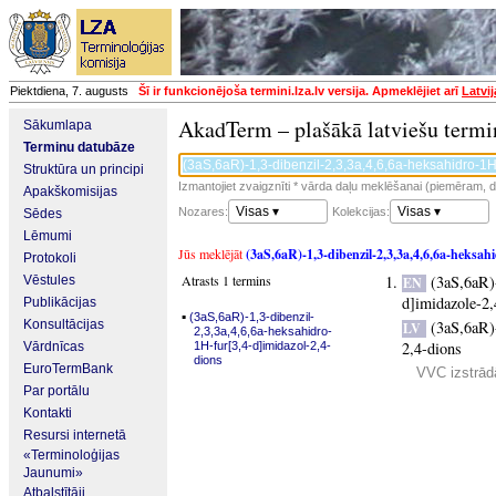
Piektdiena, 7. augusts
Šī ir funkcionējoša termini.lza.lv versija. Apmeklējiet arī
Latvi
AkadTerm – plašākā latviešu termi
Sākumlapa
Terminu datubāze
Struktūra un principi
Izmantojiet zvaigznīti * vārda daļu meklēšanai (piemēram, da
Apakškomisijas
Visas ▾
Visas ▾
Nozares:
Kolekcijas:
Sēdes
Lēmumi
Jūs meklējāt
(3aS,6aR)-1,3-dibenzil-2,3,3a,4,6,6a-heksah
Protokoli
Atrasts 1 termins
(3aS,6aR)
Vēstules
EN
d]imidazole-2,
Publikācijas
▪
(3aS,6aR)-1,3-dibenzil-
Konsultācijas
(3aS,6aR)
LV
2,3,3a,4,6,6a-heksahidro-
2,4-dions
Vārdnīcas
1H-fur[3,4-d]imidazol-2,4-
dions
EuroTermBank
VVC izstrādā
Par portālu
Kontakti
Resursi internetā
«Terminoloģijas
Jaunumi»
Atbalstītāji