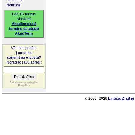
Notikumi
LZA TK termini
atrodami
Akadēmiskajā
terminu datubāzē
AkadTerm
Vēlaties portāla
jaunumus
saņemt pa e-pastu?
Norādiet savu adresi:
Pakalpojumu nodrošina
FeedBlitz
© 2005–2026
Latvijas Zinātņ