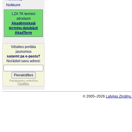
Notikumi
LZA TK termini
atrodami
Akadēmiskajā
terminu datubāzē
AkadTerm
Vēlaties portāla
jaunumus
saņemt pa e-pastu?
Norādiet savu adresi:
Pakalpojumu nodrošina
FeedBlitz
© 2005–2026
Latvijas Zinātņ