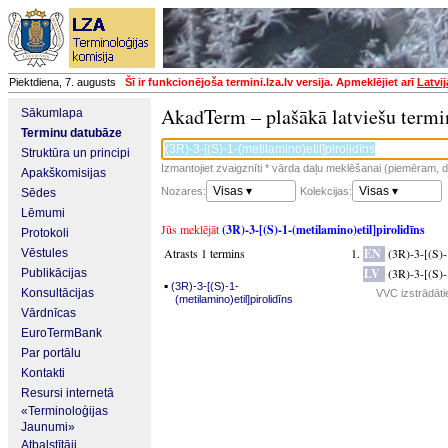
Piektdiena, 7. augusts
Šī ir funkcionējoša termini.lza.lv versija. Apmeklējiet arī
Latvi
AkadTerm – plašākā latviešu termi
Sākumlapa
Terminu datubāze
Struktūra un principi
Izmantojiet zvaigznīti * vārda daļu meklēšanai (piemēram, da
Apakškomisijas
Visas ▾
Visas ▾
Nozares:
Kolekcijas:
Sēdes
Lēmumi
Jūs meklējāt
(3R)-3-[(S)-1-(metilamino)etil]pirolidīns
Protokoli
Atrasts 1 termins
EN
(3R)-3-[(S)-
Vēstules
LV
(3R)-3-[(S)-
Publikācijas
▪
(3R)-3-[(S)-1-
Konsultācijas
VVC izstrādāti
(metilamino)etil]pirolidīns
Vārdnīcas
EuroTermBank
Par portālu
Kontakti
Resursi internetā
«Terminoloģijas
Jaunumi»
Atbalstītāji