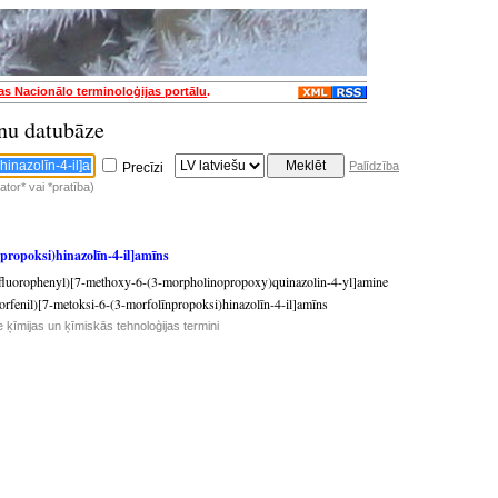
jas Nacionālo terminoloģijas portālu
.
nu datubāze
Palīdzība
Precīzi
tor* vai *pratība)
npropoksi)hinazolīn-4-il]amīns
-fluorophenyl)[7-methoxy-6-(3-morpholinopropoxy)quinazolin-4-yl]amine
uorfenil)[7-metoksi-6-(3-morfolīnpropoksi)hinazolīn-4-il]amīns
e ķīmijas un ķīmiskās tehnoloģijas termini