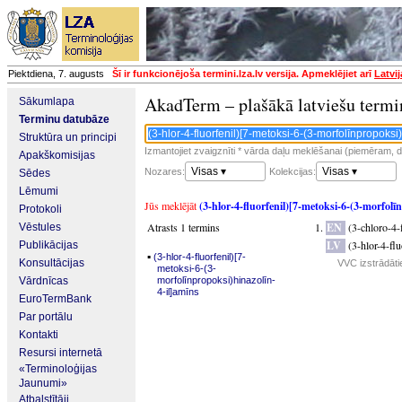
Piektdiena, 7. augusts
Šī ir funkcionējoša termini.lza.lv versija. Apmeklējiet arī
Latvi
AkadTerm – plašākā latviešu termi
Sākumlapa
Terminu datubāze
Struktūra un principi
Izmantojiet zvaigznīti * vārda daļu meklēšanai (piemēram, da
Apakškomisijas
Visas ▾
Visas ▾
Nozares:
Kolekcijas:
Sēdes
Lēmumi
Jūs meklējāt
(3-hlor-4-fluorfenil)[7-metoksi-6-(3-morfolī
Protokoli
Atrasts 1 termins
EN
(3-chloro-4
Vēstules
LV
(3-hlor-4-fl
Publikācijas
▪
(3-hlor-4-fluorfenil)[7-
Konsultācijas
VVC izstrādāti
metoksi-6-(3-
Vārdnīcas
morfolīnpropoksi)hinazolīn-
4-il]amīns
EuroTermBank
Par portālu
Kontakti
Resursi internetā
«Terminoloģijas
Jaunumi»
Atbalstītāji