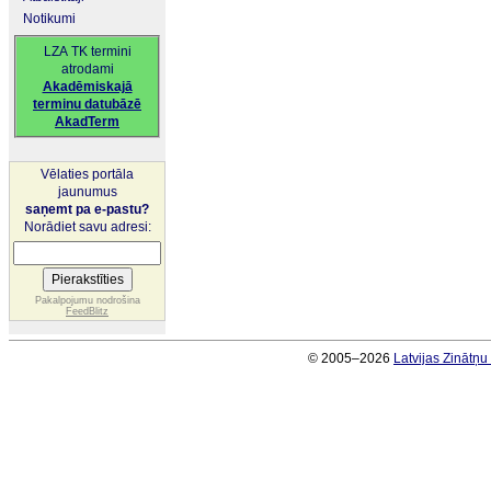
Notikumi
LZA TK termini
atrodami
Akadēmiskajā
terminu datubāzē
AkadTerm
Vēlaties portāla
jaunumus
saņemt pa e-pastu?
Norādiet savu adresi:
Pakalpojumu nodrošina
FeedBlitz
© 2005–2026
Latvijas Zinātņ