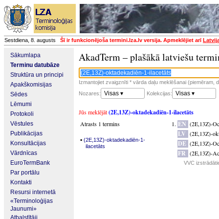
Sestdiena, 8. augusts
Šī ir funkcionējoša termini.lza.lv versija. Apmeklējiet arī
Latvij
AkadTerm – plašākā latviešu termi
Sākumlapa
Terminu datubāze
Struktūra un principi
Izmantojiet zvaigznīti * vārda daļu meklēšanai (piemēram, da
Apakškomisijas
Visas ▾
Visas ▾
Nozares:
Kolekcijas:
Sēdes
Lēmumi
Jūs meklējāt
(2E,13Z)-oktadekadiēn-1-ilacetāts
Protokoli
Atrasts 1 termins
EN
(2E,13Z)-Oct
Vēstules
LV
(2E,13Z)-okt
Publikācijas
▪
(2E,13Z)-oktadekadiēn-1-
DE
(2E,13Z)-Oct
Konsultācijas
ilacetāts
FR
(2E,13Z)-Acé
Vārdnīcas
EuroTermBank
VVC izstrādāti
Par portālu
Kontakti
Resursi internetā
«Terminoloģijas
Jaunumi»
Atbalstītāji