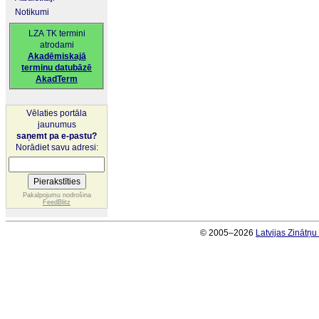
Notikumi
LZA TK termini
atrodami
Akadēmiskajā
terminu datubāzē
AkadTerm
Vēlaties portāla
jaunumus
saņemt pa e-pastu?
Norādiet savu adresi:
Pakalpojumu nodrošina
FeedBlitz
© 2005–2026
Latvijas Zinātņ