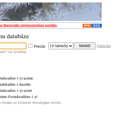
as Nacionālo terminoloģijas portālu
.
nu datubāze
Palīdzība
Precīzi
tor* vai *pratība)
adecadien-1-yl acetate
adekadiēn-1-ilacetāts
adecadien-1-yl-acetat
tate d'octadécadiène-1-yl
e ķīmijas un ķīmiskās tehnoloģijas termini