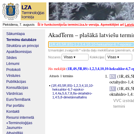
Piektdiena, 7. augusts
Šī ir funkcionējoša termini.lza.lv versija. Apmeklējiet arī
Latvi
AkadTerm – plašākā latviešu termi
Sākumlapa
Terminu datubāze
Struktūra un principi
Izmantojiet zvaigznīti * vārda daļu meklēšanai (piemēram, da
Apakškomisijas
Visas ▾
Visas ▾
Nozares:
Kolekcijas:
Sēdes
Lēmumi
Jūs meklējāt
(1R,4S,5R,8S)-1,2,3,4,10,10-heksahlor-6,7-ep
Protokoli
Atrasts 1 termins
(1R,4S,5R
Vēstules
EN
octahydro-1,4
Publikācijas
▪
(1R,4S,5R,8S)-1,2,3,4,10,10-
Konsultācijas
(1R,4S,5R
LV
heksahlor-6,7-epoksi-
oktahidro-1,4:
Vārdnīcas
1,4,4a,5,6,7,8,8a-oktahidro-
1,4:5,8-dimetānnaftalīns
EuroTermBank
VVC izstrād
Par portālu
termini
Kontakti
Resursi internetā
«Terminoloģijas
Jaunumi»
Atbalstītāji