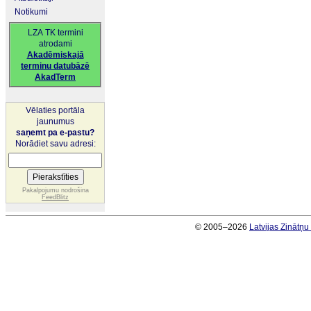
Notikumi
LZA TK termini
atrodami
Akadēmiskajā
terminu datubāzē
AkadTerm
Vēlaties portāla
jaunumus
saņemt pa e-pastu?
Norādiet savu adresi:
Pakalpojumu nodrošina
FeedBlitz
© 2005–2026
Latvijas Zinātņ