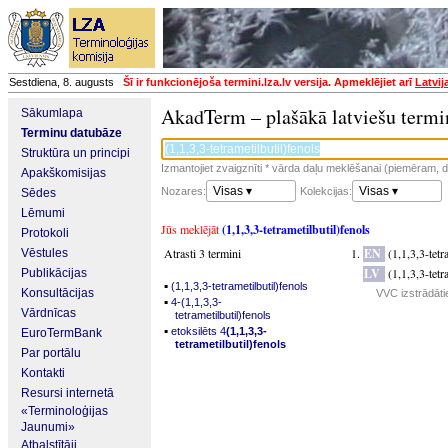
Sestdiena, 8. augusts
Šī ir funkcionējoša termini.lza.lv versija. Apmeklējiet arī
Latvij
AkadTerm – plašākā latviešu termi
Sākumlapa
Terminu datubāze
Struktūra un principi
Izmantojiet zvaigznīti * vārda daļu meklēšanai (piemēram, da
Apakškomisijas
Visas ▾
Visas ▾
Nozares:
Kolekcijas:
Sēdes
Lēmumi
Jūs meklējāt
(1,1,3,3-tetrametilbutil)fenols
Protokoli
Atrasti 3 termini
EN
(1,1,3,3-tet
Vēstules
LV
(1,1,3,3-tetr
Publikācijas
▪
(1,1,3,3-tetrametilbutil)fenols
Konsultācijas
VVC izstrādāti
▪
4-(1,1,3,3-
Vārdnīcas
tetrametilbutil)fenols
▪
etoksilēts 4
(1,1,3,3-
EuroTermBank
tetrametilbutil)fenols
Par portālu
Kontakti
Resursi internetā
«Terminoloģijas
Jaunumi»
Atbalstītāji