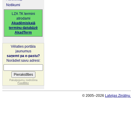
Notikumi
LZA TK termini
atrodami
Akadēmiskajā
terminu datubāzē
AkadTerm
Vēlaties portāla
jaunumus
saņemt pa e-pastu?
Norādiet savu adresi:
Pakalpojumu nodrošina
FeedBlitz
© 2005–2026
Latvijas Zinātņ