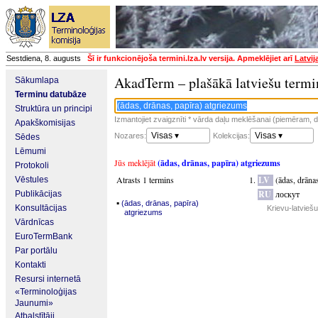
Sestdiena, 8. augusts
Šī ir funkcionējoša termini.lza.lv versija. Apmeklējiet arī
Latvij
AkadTerm – plašākā latviešu termi
Sākumlapa
Terminu datubāze
Struktūra un principi
Izmantojiet zvaigznīti * vārda daļu meklēšanai (piemēram, da
Apakškomisijas
Visas ▾
Visas ▾
Nozares:
Kolekcijas:
Sēdes
Lēmumi
Jūs meklējāt
(ādas, drānas, papīra) atgriezums
Protokoli
Atrasts 1 termins
LV
(ādas, drāna
Vēstules
RU
лоскут
Publikācijas
▪
(ādas, drānas, papīra)
Konsultācijas
Krievu-latvieš
atgriezums
Vārdnīcas
EuroTermBank
Par portālu
Kontakti
Resursi internetā
«Terminoloģijas
Jaunumi»
Atbalstītāji