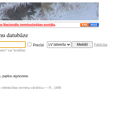
as Nacionālo terminoloģijas portālu
.
nu datubāze
Palīdzība
Precīzi
tor* vai *pratība)
s, papīra) atgriezums
u celtniecības terminu vārdnīca — R., 1998