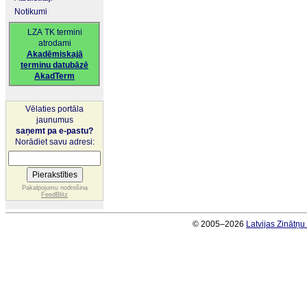
Notikumi
LZA TK termini
atrodami
Akadēmiskajā
terminu datubāzē
AkadTerm
Vēlaties portāla
jaunumus
saņemt pa e-pastu?
Norādiet savu adresi:
Pakalpojumu nodrošina
FeedBlitz
© 2005–2026
Latvijas Zinātņ