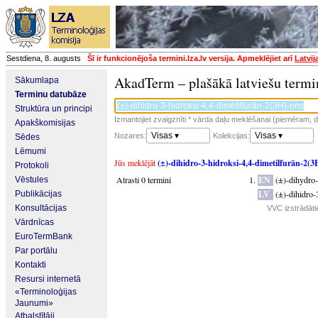
Sestdiena, 8. augusts
Šī ir funkcionējoša termini.lza.lv versija. Apmeklējiet arī
Latvij
AkadTerm – plašākā latviešu termi
Sākumlapa
Terminu datubāze
Struktūra un principi
Izmantojiet zvaigznīti * vārda daļu meklēšanai (piemēram, da
Apakškomisijas
Visas ▾
Visas ▾
Nozares:
Kolekcijas:
Sēdes
Lēmumi
Jūs meklējāt
(±)-dihidro-3-hidroksi-4,4-dimetilfurān-2(3
Protokoli
Atrasti 0 termini
EN
(±)-dihydro
Vēstules
LV
(±)-dihidro-
Publikācijas
Konsultācijas
VVC izstrādāti
Vārdnīcas
EuroTermBank
Par portālu
Kontakti
Resursi internetā
«Terminoloģijas
Jaunumi»
Atbalstītāji