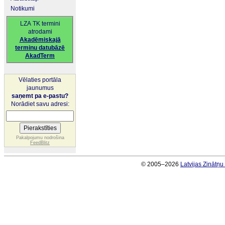
Notikumi
LZA TK termini
atrodami
Akadēmiskajā
terminu datubāzē
AkadTerm
Vēlaties portāla
jaunumus
saņemt pa e-pastu?
Norādiet savu adresi:
Pakalpojumu nodrošina
FeedBlitz
© 2005–2026
Latvijas Zinātņ