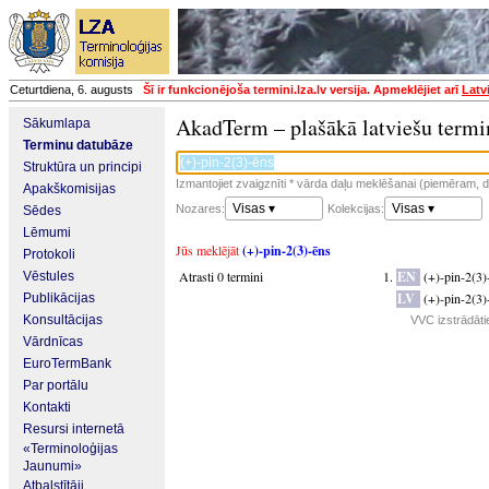
Ceturtdiena, 6. augusts
Šī ir funkcionējoša termini.lza.lv versija. Apmeklējiet arī
Latv
AkadTerm – plašākā latviešu termi
Sākumlapa
Terminu datubāze
Struktūra un principi
Izmantojiet zvaigznīti * vārda daļu meklēšanai (piemēram, da
Apakškomisijas
Visas ▾
Visas ▾
Nozares:
Kolekcijas:
Sēdes
Lēmumi
Jūs meklējāt
(+)-pin-2(3)-ēns
Protokoli
Atrasti 0 termini
EN
(+)-pin-2(3)
Vēstules
LV
(+)-pin-2(3)
Publikācijas
Konsultācijas
VVC izstrādāti
Vārdnīcas
EuroTermBank
Par portālu
Kontakti
Resursi internetā
«Terminoloģijas
Jaunumi»
Atbalstītāji