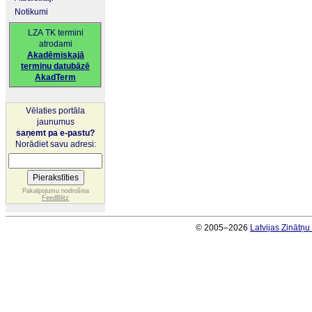
Notikumi
LZA TK termini
atrodami
Akadēmiskajā
terminu datubāzē
AkadTerm
Vēlaties portāla
jaunumus
saņemt pa e-pastu?
Norādiet savu adresi:
Pakalpojumu nodrošina
FeedBlitz
© 2005–2026
Latvijas Zinātņ