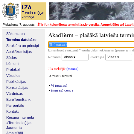
Piektdiena, 7. augusts
Šī ir funkcionējoša termini.lza.lv versija. Apmeklējiet arī
Latvi
AkadTerm – plašākā latviešu termi
Sākumlapa
Terminu datubāze
Struktūra un principi
Izmantojiet zvaigznīti * vārda daļu meklēšanai (piemēram, da
Apakškomisijas
Visas ▾
Visas ▾
Nozares:
Kolekcijas:
Sēdes
Lēmumi
Jūs meklējāt
(masas)
Protokoli
Atrasti 2 termini
Vēstules
Publikācijas
▪
% (masas)
Konsultācijas
▪
(masas) centrs
Vārdnīcas
EuroTermBank
Par portālu
Kontakti
Resursi internetā
«Terminoloģijas
Jaunumi»
Atbalstītāji