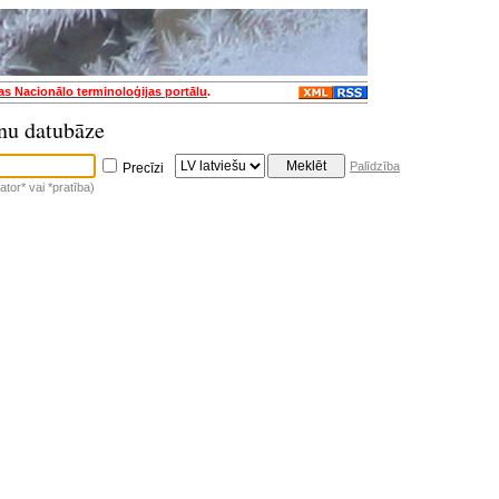
jas Nacionālo terminoloģijas portālu
.
nu datubāze
Palīdzība
Precīzi
tor* vai *pratība)