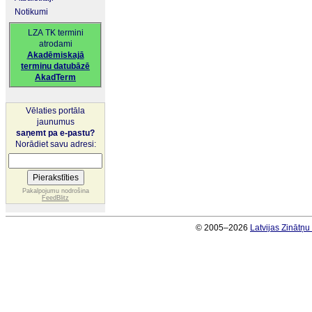
Notikumi
LZA TK termini
atrodami
Akadēmiskajā
terminu datubāzē
AkadTerm
Vēlaties portāla
jaunumus
saņemt pa e-pastu?
Norādiet savu adresi:
Pakalpojumu nodrošina
FeedBlitz
© 2005–2026
Latvijas Zinātņ